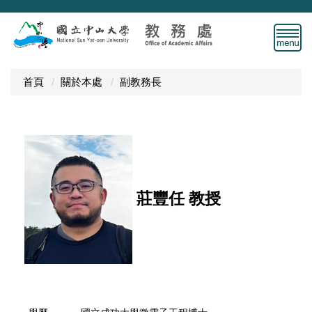
跳
到
主
要
內
首頁
關於本處
副教務長
容
區
莊豐任 教授
業務範圍
課務