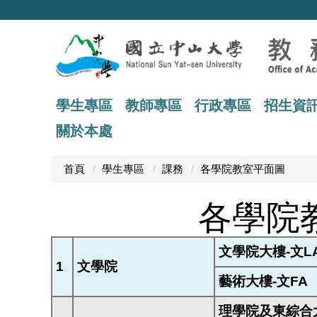
跳
到
主
要
內
容
區
學生專區
教師專區
行政專區
招生資
關於本處
首頁
學生專區
課務
各學院教室平面圖
各學院
文學院大樓-文L
1
文學院
藝術大樓-文FA
理學院及東綜合大