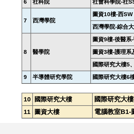
6
社科院
社會科學院-社S
圖資10樓-西SW
7
西灣學院
西灣學院-綜合大
圖資9樓-後醫系-
8
醫學院
圖資3樓-護理系
國際研究大樓5、
9
半導體研究學院
國際研究大樓6樓
國際研究大樓-
10
國際研究大樓
電腦教室B1-圖I
11
圖資大樓