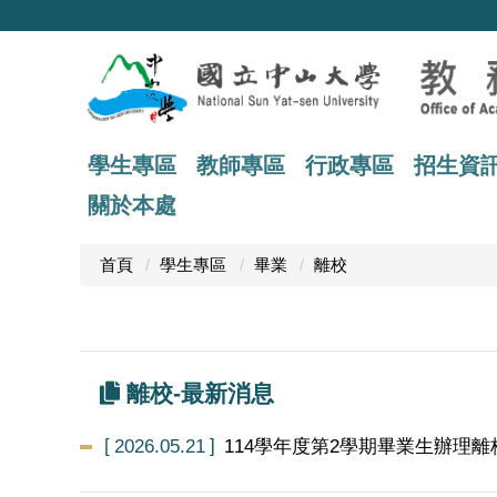
跳
到
主
要
內
容
區
學生專區
教師專區
行政專區
招生資
關於本處
首頁
學生專區
畢業
離校
離校-最新消息
2026.05.21
114學年度第2學期畢業生辦理