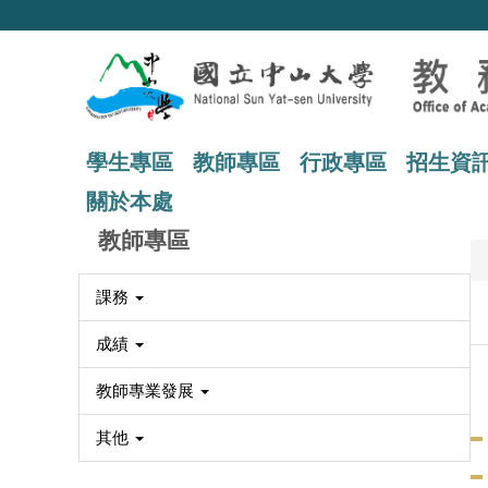
跳
到
主
要
內
容
區
學生專區
教師專區
行政專區
招生資
關於本處
教師專區
課務
成績
教師專業發展
其他